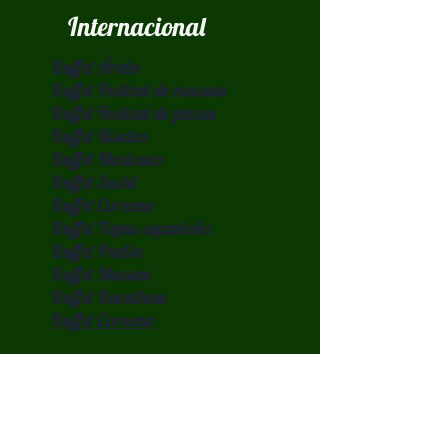
Internacional
Buffet Árabe
Buffet Festival de massas
Buffet Festival de pizzas
Buffet Risotos
Buffet Mexicano
Buffet Sushi
Buffet Coreano
Buffet Tapas espanhóis
Buffet Paella
Buffet Massas
Buffet Bacalhau
Buffet Coreano
Brasileiro