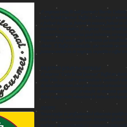
A empresa Costa Brasil Gourmet e Burrito Caliente
Costa Brasil Gourmet Buffet e Eventos que promov
o festival de pizzas, festival de massas, festival de ri
mexicano, entre outros. A empresa “Costa Brasil 
assessorias e consultorias gastronômicas, cursos p
Personal Chef, um serviço totalmente personaliza
cliente.
O Buffet em domicilio,
que consiste em even
jantares sociais ou de negócios, coquetéis e coffee br
OBJETIVO GERAL DA EMPRESA
A empresa “Costa Brasil Gourmet” Buffet em domici
obter êxito no cenário gastronômico nacional e int
de seus clientes com uma gastronomia artesanal e 
gastronomia com uma produção de excelente qualid
linha, e supervisão minuciosa de todos os serviços p
EQUIPE
Nossa equipe de profissionais é altamente qualific
você e aos seus convidados com simpatia e eficácia.
professor de gastronomia é o responsável pela realiz