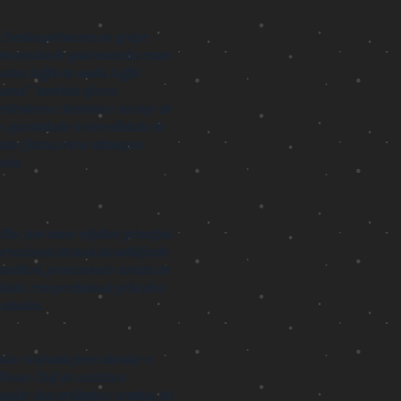
 Eventos pertencem ao grupo
em eventos de gastronomia, como
sotos, buffet de sushi, buffet
Goumet” também oferece
articulares e também o serviço de
do, garantindo a comodidade do
tos e festas, como almoços e
eaks.
lio, tem como objetivo principal
ernacional através da satisfação
saudável, promovendo eventos de
ade, com produtos de primeira
restados.
ada e treinada para atender a
 Nosso Chef de cozinha e
ação dos cardápios e eventos, ele