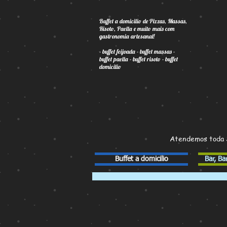
Buffet a domicilio de Pizzas, Massas,
Risoto, Paella e muito mais com
gastronomia artesanal!
- buffet feijoada - buffet massas -
buffet paella - buffet risoto - buffet
domicilio
Atendemos toda S
Buffet a domicilio
Bar, B