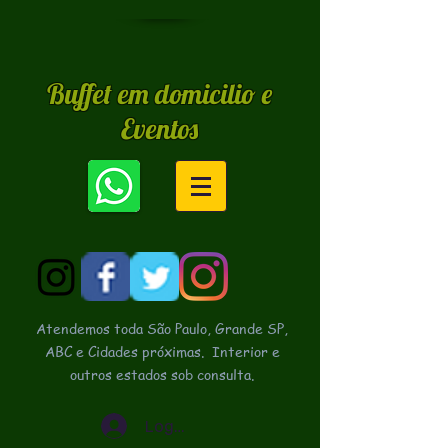
Buffet em domicilio e
Eventos
Atendemos toda São Paulo, Grande SP,
ABC e Cidades próximas.
Interior e
outros estados sob consulta.
Login